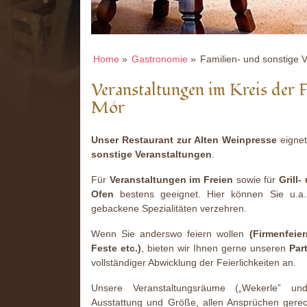
Home
»
Gastronomie
»
Familien- und sonstige 
Veranstaltungen im Kreis der F
Mór
Unser Restaurant zur Alten Weinpresse
eignet
sonstige Veranstaltungen
.
Für
Veranstaltungen im Freien
sowie für
Grill
Ofen
bestens geeignet. Hier können Sie u.a.
gebackene Spezialitäten verzehren.
Wenn Sie anderswo feiern wollen
(Firmenfeie
Feste etc.)
, bieten wir Ihnen gerne unseren
Par
vollständiger Abwicklung der Feierlichkeiten an.
Unsere Veranstaltungsräume („Wekerle” un
Ausstattung und Größe, allen Ansprüchen gerech