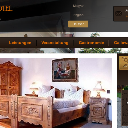
Magyar
8
English
+
Deutsch
Leistungen
Veranstaltung
Gastronomie
Gallow